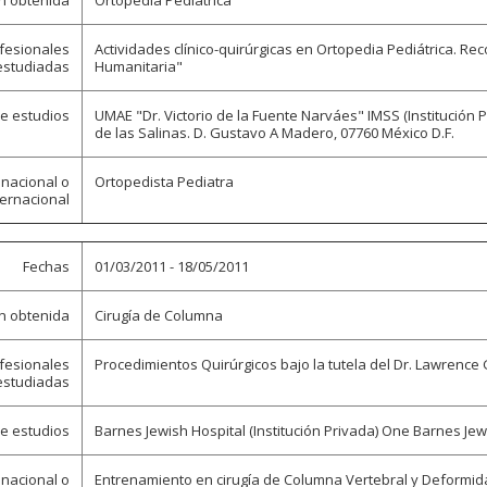
ón obtenida
Ortopedia Pediátrica
ofesionales
Actividades clínico-quirúrgicas en Ortopedia Pediátrica. Re
estudiadas
Humanitaria"
de estudios
UMAE "Dr. Victorio de la Fuente Narváes" IMSS (Institución P
de las Salinas. D. Gustavo A Madero, 07760 México D.F.
 nacional o
Ortopedista Pediatra
ternacional
Fechas
01/03/2011 - 18/05/2011
ón obtenida
Cirugía de Columna
ofesionales
Procedimientos Quirúrgicos bajo la tutela del Dr. Lawrence 
estudiadas
de estudios
Barnes Jewish Hospital (Institución Privada) One Barnes Jewi
 nacional o
Entrenamiento en cirugía de Columna Vertebral y Deformi