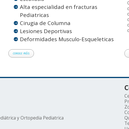
Alta especialidad en fracturas
Pediatricas
Cirugia de Columna
Lesiones Deportivas
Deformidades Musculo-Esqueleticas
conoce más
C
Ce
Pr
Zo
Co
iátrica y Ortopedia Pediatrica
Qu
Te
Ur