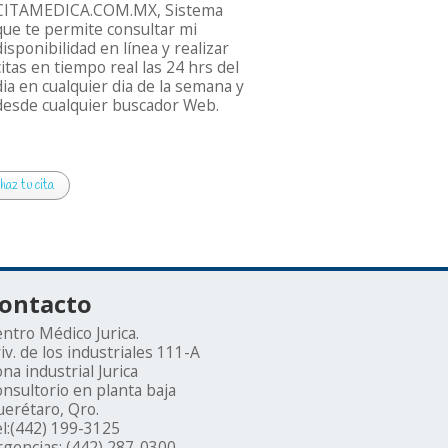
CITAMEDICA.COM.MX, Sistema
que te permite consultar mi
disponibilidad en línea y realizar
citas en tiempo real las 24 hrs del
dia en cualquier dia de la semana y
desde cualquier buscador Web.
haz tu cita
ontacto
ntro Médico Jurica.
iv. de los industriales 111-A
na industrial Jurica
nsultorio en planta baja
erétaro, Qro.
l:(442) 199-3125
gencias: (442) 287-0300