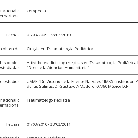
 nacional o
Ortopedia
ternacional
Fechas
01/03/2009 - 28/02/2010
ón obtenida
Cirugía en Traumatología Pediátrica
ofesionales
Actividades clinico-quirurgicas en Traumatología Pediátrica
estudiadas
"Don de la Atención Humanitaria"
de estudios
UMAE "Dr. Victorio de la Fuente Narváes" IMSS (Institución P
de las Salinas. D. Gustavo A Madero, 07760 México D.F.
 nacional o
Traumatólogo Pediatra
ternacional
Fechas
01/03/2010 - 28/02/2011