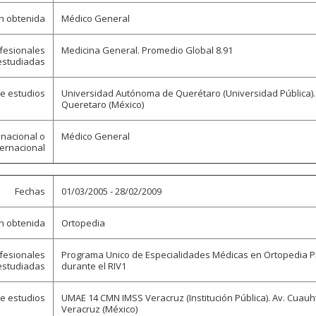
ón obtenida
Médico General
ofesionales
Medicina General. Promedio Global 8.91
estudiadas
de estudios
Universidad Autónoma de Querétaro (Universidad Pública). Cl
Queretaro (México)
 nacional o
Médico General
ternacional
Fechas
01/03/2005 - 28/02/2009
ón obtenida
Ortopedia
ofesionales
Programa Unico de Especialidades Médicas en Ortopedia Pr
estudiadas
durante el RIV1
de estudios
UMAE 14 CMN IMSS Veracruz (Institución Pública). Av. Cuau
Veracruz (México)