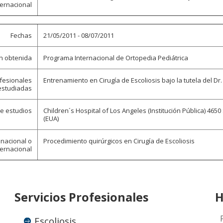
ternacional
Fechas
21/05/2011 - 08/07/2011
ón obtenida
Programa Internacional de Ortopedia Pediátrica
ofesionales
Entrenamiento en Cirugía de Escoliosis bajo la tutela del Dr.
estudiadas
de estudios
Children´s Hospital of Los Angeles (Institución Pública) 465
(EUA)
 nacional o
Procedimiento quirúrgicos en Cirugía de Escoliosis
ternacional
Servicios Profesionales
H
Escoliosis